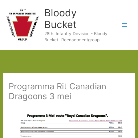
Ga
Bloody
naar
Bucket
de
28th. Infantry Devision - Bloody
inhoud
Bucket- Reenactmentgroup
Programma Rit Canadian
Dragoons 3 mei