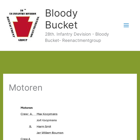
Ga
Bloody
naar
Bucket
de
28th. Infantry Devision - Bloody
inhoud
Bucket- Reenactmentgroup
Motoren